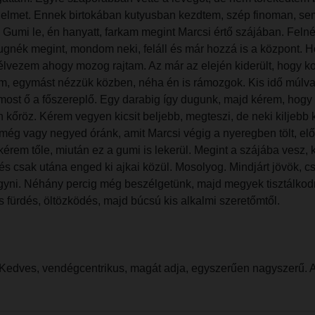
édelmet. Ennek birtokában kutyusban kezdtem, szép finoman, se
. Gumi le, én hanyatt, farkam megint Marcsi értő szájában. Fel
gnék megint, mondom neki, feláll és már hozzá is a központ. H
 élvezem ahogy mozog rajtam. Az már az elején kiderült, hogy 
am, egymást nézzük közben, néha én is rámozgok. Kis idő múlva,
 most ő a főszereplő. Egy darabig így dugunk, majd kérem, hogy 
on kőröz. Kérem vegyen kicsit beljebb, megteszi, de neki kilj
g vagy negyed óránk, amit Marcsi végig a nyeregben tölt, elős
 kérem tőle, miután ez a gumi is lekerül. Megint a szájába vesz, 
és csak utána enged ki ajkai közül. Mosolyog. Mindjárt jövök,
agyni. Néhány percig még beszélgetünk, majd megyek tisztálkodn
s fürdés, öltözködés, majd búcsú kis alkalmi szeretőmtől.
. Kedves, vendégcentrikus, magát adja, egyszerűen nagyszerű. 