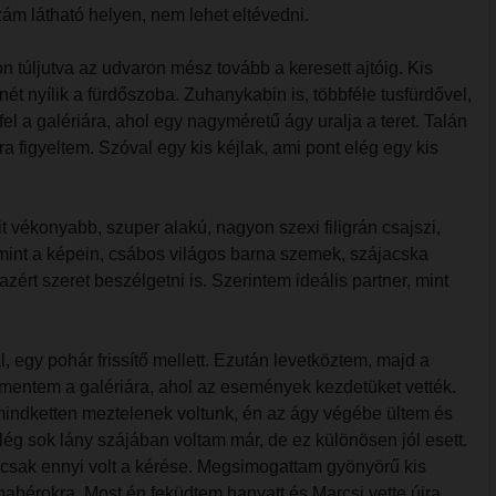
zám látható helyen, nem lehet eltévedni.
 túljutva az udvaron mész tovább a keresett ajtóig. Kis
nnét nyílik a fürdőszoba. Zuhanykabin is, többféle tusfürdővel,
fel a galériára, ahol egy nagyméretű ágy uralja a teret. Talán
figyeltem. Szóval egy kis kéjlak, ami pont elég egy kis
t vékonyabb, szuper alakú, nagyon szexi filigrán csajszi,
n, mint a képein, csábos világos barna szemek, szájacska
ért szeret beszélgetni is. Szerintem ideális partner, mint
 egy pohár frissítő mellett. Ezután levetköztem, majd a
elmentem a galériára, ahol az események kezdetüket vették.
r mindketten meztelenek voltunk, én az ágy végébe ültem és
Elég sok lány szájában voltam már, de ez különösen jól esett.
, csak ennyi volt a kérése. Megsimogattam gyönyörű kis
babérokra. Most én feküdtem hanyatt és Marcsi vette újra