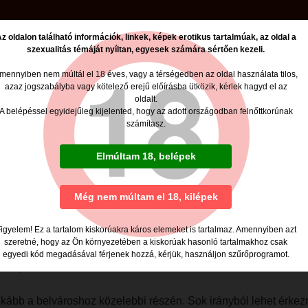
z oldalon található információk, linkek, képek erotikus tartalmúak, az oldal a
szexualitás témáját nyíltan, egyesek számára sértően kezeli.
Marcsih hirdetése
Tel.: +36703159115
mennyiben nem múltál el 18 éves, vagy a térségedben az oldal használata tilos,
azaz jogszabályba vagy kötelező erejű előírásba ütközik, kérlek hagyd el az
oldalt.
ló
A belépéssel egyidejűleg kijelented, hogy az adott országodban felnőttkorúnak
számítasz.
Elmúltam 18, belépek
 máskor is sok puszi
Még nem múltam el 18, kilépek
igyelem! Ez a tartalom kiskorúakra káros elemeket is tartalmaz. Amennyiben azt
jem az újévet az erotika jegyében. Nem kellett sokat keresgélni
szeretné, hogy az Ön környezetében a kiskorúak hasonló tartalmakhoz csak
letdíját illeti. Ráírtam a belső üzin, hogy szívesen találkoznék
egyedi kód megadásával férjenek hozzá, kérjük, használjon szűrőprogramot.
bre, amit hamar le is okézott.
kább a belvároshoz közelebbi részén. Sok irányból lehet érkezni,