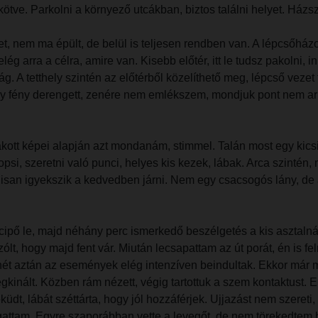
kötve. Parkolni a környező utcákban, biztos találni helyet. Házs
, nem ma épült, de belül is teljesen rendben van. A lépcsőházon
ég arra a célra, amire van. Kisebb előtér, itt le tudsz pakolni, i
g. A tetthely szintén az előtérből közelíthető meg, lépcső vezet 
 fény derengett, zenére nem emlékszem, mondjuk pont nem arra 
rakott képei alapján azt mondanám, stimmel. Talán most egy kicsi
popsi, szeretni való punci, helyes kis kezek, lábak. Arca szinté
isan igyekszik a kedvedben járni. Nem egy csacsogós lány, de az
ipő le, majd néhány perc ismerkedő beszélgetés a kis asztalnál,
lt, hogy majd fent vár. Miután lecsapattam az út porát, én is f
 Innét aztán az események elég intenzíven beindultak. Ekkor má
egkinált. Közben rám nézett, végig tartottuk a szem kontaktust. 
dt, lábát széttárta, hogy jól hozzáférjek. Ujjazást nem szereti
izgattam. Egyre szaporábban vette a levegőt, de nem törekedtem 