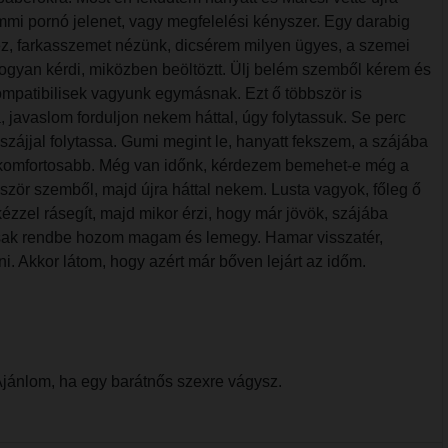
mmi pornó jelenet, vagy megfelelési kényszer. Egy darabig
néz, farkasszemet nézünk, dicsérem milyen ügyes, a szemei
ogyan kérdi, miközben beöltöztt. Ülj belém szemből kérem és
kompatibilisek vagyunk egymásnak. Ezt ő többször is
 javaslom forduljon nekem háttal, úgy folytassuk. Se perc
szájjal folytassa. Gumi megint le, hanyatt fekszem, a szájába
ebb komfortosabb. Még van időnk, kérdezem bemehet-e még a
zör szemből, majd újra háttal nekem. Lusta vagyok, főleg ő
kézzel rásegít, majd mikor érzi, hogy már jövök, szájába
 csak rendbe hozom magam és lemegy. Hamar visszatér,
i. Akkor látom, hogy azért már bőven lejárt az időm.
Ajánlom, ha egy barátnős szexre vágysz.