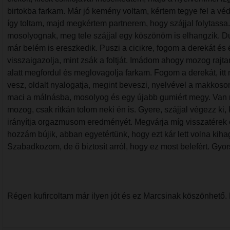
birtokba farkam. Már jó kemény voltam, kértem tegye fel a v
így toltam, majd megkértem partnerem, hogy szájjal folytassa
mosolyognak, meg tele szájjal egy köszönöm is elhangzik. Du
már belém is ereszkedik. Puszi a cicikre, fogom a derekát és
visszaigazolja, mint zsák a foltját. Imádom ahogy mozog rajt
alatt megfordul és meglovagolja farkam. Fogom a derekát, itt
vesz, oldalt nyalogatja, megint beveszi, nyelvével a makkos
maci a málnásba, mosolyog és egy újabb gumiért megy. Van mé
mozog, csak ritkán tolom neki én is. Gyere, szájjal végezz ki,
irányítja orgazmusom eredményét. Megvárja míg visszatérek 
hozzám bújik, abban egyetértünk, hogy ezt kár lett volna kih
Szabadkozom, de ő biztosít arról, hogy ez most belefért. Gyor
Régen kufircoltam már ilyen jót és ez Marcsinak köszönhető