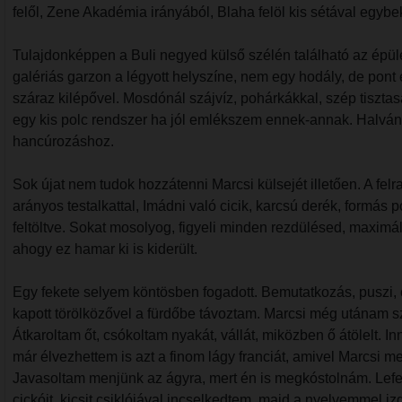
felől, Zene Akadémia irányából, Blaha felöl kis sétával egybe
Tulajdonképpen a Buli negyed külső szélén található az épület
galériás garzon a légyott helyszíne, nem egy hodály, de pont el
száraz kilépővel. Mosdónál szájvíz, pohárkákkal, szép tisztasá
egy kis polc rendszer ha jól emlékszem ennek-annak. Halvány
hancúrozáshoz.
Sok újat nem tudok hozzátenni Marcsi külsejét illetően. A fel
arányos testalkattal, Imádni való cicik, karcsú derék, formás 
feltöltve. Sokat mosolyog, figyeli minden rezdülésed, maximál
ahogy ez hamar ki is kiderült.
Egy fekete selyem köntösben fogadott. Bemutatkozás, puszi, c
kapott törölközővel a fürdőbe távoztam. Marcsi még utánam szó
Átkaroltam őt, csókoltam nyakát, vállát, miközben ő átölelt.
már élvezhettem is azt a finom lágy franciát, amivel Marcsi m
Javasoltam menjünk az ágyra, mert én is megkóstolnám. Lefekü
cickóit, kicsit csiklójával incselkedtem, majd a nyelvemmel 