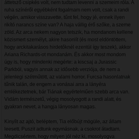
áttetsző csipkés volt, nem tudtam levenni a szemeim róla. A
ruha színéről egyébként fogalmam nem volt, csak a randi
végén, amikor visszavette, tűnt fel, hogy jé, ennek ilyen
rikító narancs színe van? A haja vállig érő szőke, a szeme
zöld. Az arca nekem nagyon tetszik, ha mondanom kellene
közismert személyt, akire hasonlít (és most eldöntöttem,
hogy arckitakarásos hirdetőknél ezentúl így teszek), akkor
Ariana Richards-ot mondanám. És akkor most mondom
úgy is, hogy mindenki megérte: a kiscsaj a Jurassic
Parkból, vagyis annak az idősebb verziója, de nem a
jelenlegi szétműtött, az valami horror. Furcsa hasonlatnak
tűnik talán, de engem a vonásai arra a lányéra
emlékeztetnek, bár Tiának egyértelműen szebb arca van.
Vidám természetű, végig mosolyogott a randi alatt, és
gyakran nevet, a hangja lányosan magas.
Kinyílt az ajtó, beléptem, Tia előbújt mögüle, az állam
leesett. Puszit adtunk egymásnak, a csokrot átadtam.
Megdicsértem, hogy milyen jól néz ki, mosolyogva