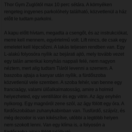
Thor Gym Zuglótól max 10 perc sétára. A környéken
rengeteg ingyenes parkolóhely található, közvetlenül a ház
előtt le tudtam parkolni.
A kapu előtt hívtam, megadta a csengőt, és az instrukciókat,
merre kell mennem, egyértelmű volt. Lift nincs, de csak egy
emeletet kell lépcsőzni. A lakás teljesen rendben van. Egy
L-alakú folyosóra nyílik az bejárati ajtó, mely tovább vezet
egy talán amerikai konyhás nappali felé, nem nagyon
néztem, mert alig tudtam Tiáról levenni a szemem. A
baszoba ajtaja a kanyar után nyílik, a fürdőszoba
közvetlenül vele szemben. A szoba fehér, van benne egy
franciaágy, valami ülőalkalmatosság, amire a holmid
helyezheted, egy ventillátor és egy vitrin. Az ágy enyhén
nyikorog. Egy magnóról zene szól, az ágy fölött egy óra. A
fürdőszobában zuhanykabinban van. Tusfürdő, szájvíz, és
még dezodor is van kikészítve, utóbbi a legtöbb helyen
nem szokott lenni. Van egy klíma is, a folyosón a
fürdőszoba ajtaja fölött található.