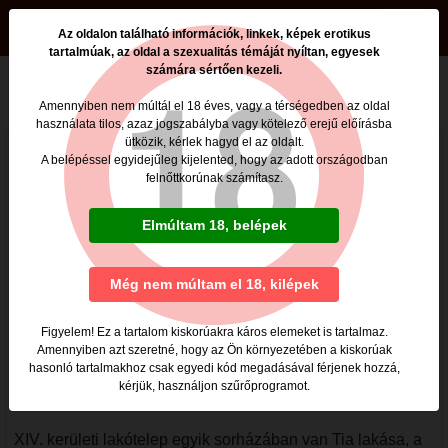
beszamolok.hu
Az oldalon található információk, linkek, képek erotikus
tartalmúak, az oldal a szexualitás témáját nyíltan, egyesek
számára sértően kezeli.
Tia hirdetése
Tel.: +36307539086
Amennyiben nem múltál el 18 éves, vagy a térségedben az oldal
használata tilos, azaz jogszabályba vagy kötelező erejű előírásba
ütközik, kérlek hagyd el az oldalt.
Tia Budapesti
A belépéssel egyidejűleg kijelented, hogy az adott országodban
szexpartner
felnőttkorúnak számítasz.
beszámoló
Elmúltam 18, belépek
(2026-04-07 09:20:44)
Az oldalon kerestem fel Tiát,
Még nem múltam el 18, kilépek
szinte azonnal válaszolt, 1
héttel későbbre kértem
Figyelem! Ez a tartalom kiskorúakra káros elemeket is tartalmaz.
időpontot. Elkérte a
Amennyiben azt szeretné, hogy az Ön környezetében a kiskorúak
telefonszámom, de nem ragaszkodott hozzá, hogy
hasonló tartalmakhoz csak egyedi kód megadásával férjenek hozzá,
kérjük, használjon szűrőprogramot.
felhívjam, anélkül is ment a VTR.
XIV. kerületi lakótelep egyik sorházában van Tia lakása, a