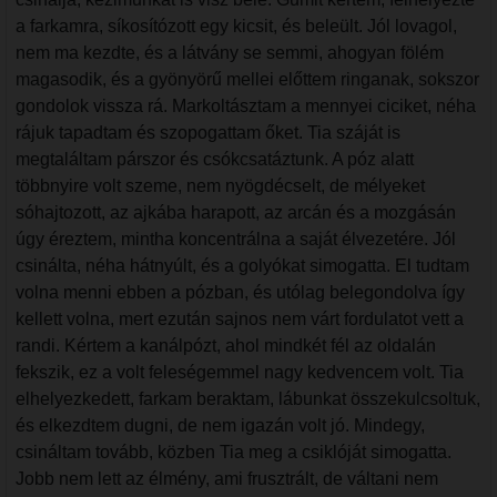
a farkamra, síkosítózott egy kicsit, és beleült. Jól lovagol,
nem ma kezdte, és a látvány se semmi, ahogyan fölém
magasodik, és a gyönyörű mellei előttem ringanak, sokszor
gondolok vissza rá. Markoltásztam a mennyei ciciket, néha
rájuk tapadtam és szopogattam őket. Tia száját is
megtaláltam párszor és csókcsatáztunk. A póz alatt
többnyire volt szeme, nem nyögdécselt, de mélyeket
sóhajtozott, az ajkába harapott, az arcán és a mozgásán
úgy éreztem, mintha koncentrálna a saját élvezetére. Jól
csinálta, néha hátnyúlt, és a golyókat simogatta. El tudtam
volna menni ebben a pózban, és utólag belegondolva így
kellett volna, mert ezután sajnos nem várt fordulatot vett a
randi. Kértem a kanálpózt, ahol mindkét fél az oldalán
fekszik, ez a volt feleségemmel nagy kedvencem volt. Tia
elhelyezkedett, farkam beraktam, lábunkat összekulcsoltuk,
és elkezdtem dugni, de nem igazán volt jó. Mindegy,
csináltam tovább, közben Tia meg a csiklóját simogatta.
Jobb nem lett az élmény, ami frusztrált, de váltani nem