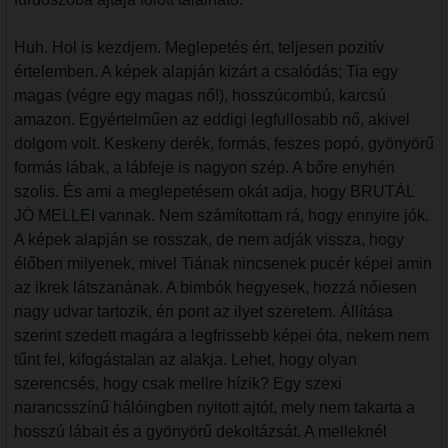
Huh. Hol is kezdjem. Meglepetés ért, teljesen pozitív
értelemben. A képek alapján kizárt a csalódás; Tia egy
magas (végre egy magas nő!), hosszúcombú, karcsú
amazon. Egyértelműen az eddigi legfullosabb nő, akivel
dolgom volt. Keskeny derék, formás, feszes popó, gyönyörű
formás lábak, a lábfeje is nagyon szép. A bőre enyhén
szolis. És ami a meglepetésem okát adja, hogy BRUTÁL
JÓ MELLEI vannak. Nem számítottam rá, hogy ennyire jók.
A képek alapján se rosszak, de nem adják vissza, hogy
élőben milyenek, mivel Tiának nincsenek pucér képei amin
az ikrek látszanának. A bimbók hegyesek, hozzá nőiesen
nagy udvar tartozik, én pont az ilyet szeretem. Állítása
szerint szedett magára a legfrissebb képei óta, nekem nem
tűnt fel, kifogástalan az alakja. Lehet, hogy olyan
szerencsés, hogy csak mellre hízik? Egy szexi
narancsszínű hálóingben nyitott ajtót, mely nem takarta a
hosszú lábait és a gyönyörű dekoltázsát. A melleknél