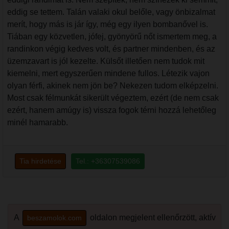
eddig se tettem. Talán valaki okul belőle, vagy önbizalmat
merít, hogy más is jár így, még egy ilyen bombanővel is.
Tiában egy közvetlen, jófej, gyönyörű nőt ismertem meg, a
randinkon végig kedves volt, és partner mindenben, és az
üzemzavart is jól kezelte. Külsőt illetően nem tudok mit
kiemelni, mert egyszerűen mindene fullos. Létezik vajon
olyan férfi, akinek nem jön be? Nekezen tudom elképzelni.
Most csak félmunkát sikerült végeztem, ezért (de nem csak
ezért, hanem amúgy is) vissza fogok térni hozzá lehetőleg
minél hamarabb.
Tia hirdetése
Tel.: +36307539086
A
oldalon megjelent ellenőrzött, aktív
beszamolok.com