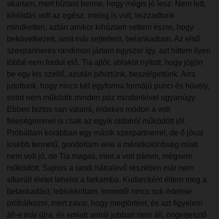
akartam, mert bíztam benne, hogy mégis jó lesz. Nem lett,
kínlódás volt az egész, meleg is volt, leizzadtunk
mindketten, aztán amikor kihúztam vettem észre, hogy
bekövetkezett, amit már sejtettem, belankadtam. Az első
szexpartneres randimon jártam egyszer így, azt hittem ilyen
többé nem fordul elő. Tia ajtót, ablakot nyitott, hogy jöjjön
be egy kis szellő, azután pihiztünk, beszélgettünk. Arra
jutottunk, hogy nincs két egyforma formájú punci és hüvely,
ezért nem működik minden póz mindenkivel ugyanúgy.
Ebben biztos van valami, érdekes módon a volt
feleségemmel is csak az egyik oldalról működött jól.
Próbáltam korábban egy másik szexpartnerrel, de ő jóval
kisebb termetű, gondoltam vele a méretkülönbség miatt
nem volt jó, de Tia magas, mint a volt párom, mégsem
működött. Sajnos a randi hátralévő részében már nem
sikerült életet lehelni a farkamba. Kudarcként éltem meg a
belankadást, leblokkoltam. Innentől nincs sok értelme
próbálkozni, mert zavar, hogy megtörtént, és azt figyelem
áll-e már újra, és emiatt annál jobban nem áll, öngerjesztő