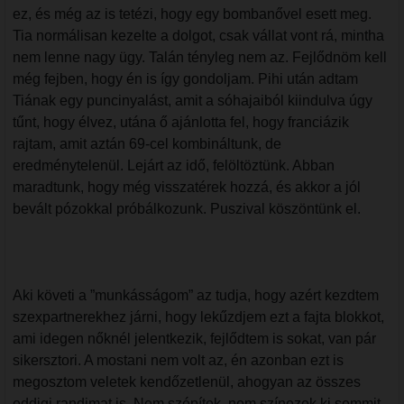
ez, és még az is tetézi, hogy egy bombanővel esett meg.
Tia normálisan kezelte a dolgot, csak vállat vont rá, mintha
nem lenne nagy ügy. Talán tényleg nem az. Fejlődnöm kell
még fejben, hogy én is így gondoljam. Pihi után adtam
Tiának egy puncinyalást, amit a sóhajaiból kiindulva úgy
tűnt, hogy élvez, utána ő ajánlotta fel, hogy franciázik
rajtam, amit aztán 69-cel kombináltunk, de
eredménytelenül. Lejárt az idő, felöltöztünk. Abban
maradtunk, hogy még visszatérek hozzá, és akkor a jól
bevált pózokkal próbálkozunk. Puszival köszöntünk el.
Aki követi a ”munkásságom” az tudja, hogy azért kezdtem
szexpartnerekhez járni, hogy lekűzdjem ezt a fajta blokkot,
ami idegen nőknél jelentkezik, fejlődtem is sokat, van pár
sikersztori. A mostani nem volt az, én azonban ezt is
megosztom veletek kendőzetlenül, ahogyan az összes
eddigi randimat is. Nem szépítek, nem színezek ki semmit,