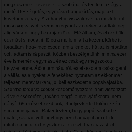
megköszönte. Bevezetett a szobába, és leültem az ágyra
mellé. Beszélgetés, egymásra hangolódás, majd azt
követően zuhany. A zuhanyból visszatérve Tia meztelenül,
mosolyogva várt, szemeim egyből az ikreken akadtak meg,
alig vártam, hogy bekapjam őket. Elé álltam, és elkezdtük
egymást simogatni, főleg a mellein járt a kezem, körbe is
forgattam, hogy meg csodáljam a fenekét, hát az is hibátlan
volt, adtam is rá puszit. Közben beszélgettünk, mintha ezer
éve ismernénk egymást, és ez csak egy megszokott
helyzet lenne. Átöleltem hátulról, és elkezdtem csókolgatni
a vállát, és a nyakát. A fenekéhez nyomtam az ekkor már
teljesen merev farkam, jól beilleszkedett a popsivájatába.
Szembe fordulva csókot kezdeményeztem, amit viszonzott.
Jó vele csókolózni, inkább reagál a nyelvjátékodra, nem
irányít. 69-ezéssel kezdtünk, elhelyezkedett fölém, szép
sima puncija van. Rákérdeztem, hogy popót szabad-e
nyalni, szabad volt, úgyhogy nem hanyagoltam el, de
inkább a puncira helyeztem a fókuszt. Franciázást jól
csinálja, kézimunkát is visz bele. Gumit kértem, felhelyezte