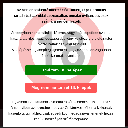
beszamolok.hu
Az oldalon található információk, linkek, képek erotikus
tartalmúak, az oldal a szexualitás témáját nyíltan, egyesek
számára sértően kezeli.
Amennyiben nem múltál el 18 éves, vagy a térségedben az oldal
használata tilos, azaz jogszabályba vagy kötelező erejű előírásba
ütközik, kérlek hagyd el az oldalt.
A belépéssel egyidejűleg kijelented, hogy az adott országodban
felnőttkorúnak számítasz.
Boglárka
Elmúltam 18, belépek
Tel: +36 306742613
Szexpartner
Még nem múltam el 18, kilépek
Budapest, XIII. kerület
Figyelem! Ez a tartalom kiskorúakra káros elemeket is tartalmaz.
Amennyiben azt szeretné, hogy az Ön környezetében a kiskorúak
hasonló tartalmakhoz csak egyedi kód megadásával férjenek hozzá,
kérjük, használjon szűrőprogramot.