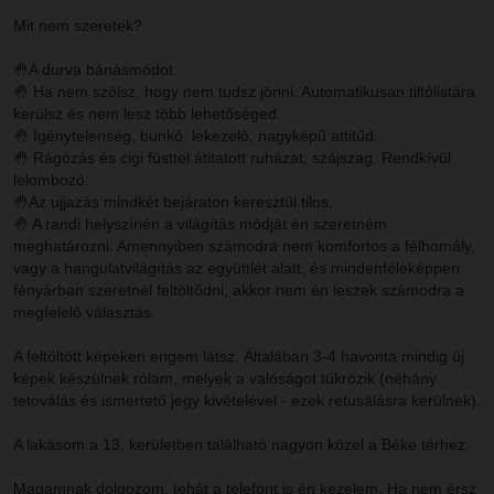
Mit nem szeretek?
🤚A durva bánásmódot.
🤚 Ha nem szólsz, hogy nem tudsz jönni. Automatikusan tiltólistára
kerülsz és nem lesz több lehetőséged.
🤚 Igénytelenség, bunkó, lekezelő, nagyképű attitűd.
🤚 Rágózás és cigi füsttel átitatott ruházat, szájszag. Rendkívül
lelombozó.
🤚Az ujjazás mindkét bejáraton keresztül tilos.
🤚 A randi helyszínén a világítás módját én szeretném
meghatározni. Amennyiben számodra nem komfortos a félhomály,
vagy a hangulatvilágítás az együttlét alatt, és mindenféleképpen
fényárban szeretnél feltöltődni, akkor nem én leszek számodra a
megfelelő választás.
A feltöltött képeken engem látsz. Általában 3-4 havonta mindig új
képek készülnek rólam, melyek a valóságot tükrözik (néhány
tetoválás és ismertető jegy kivételével - ezek retusálásra kerülnek).
A lakásom a 13. kerületben található nagyon közel a Béke térhez.
Magamnak dolgozom, tehát a telefont is én kezelem. Ha nem érsz