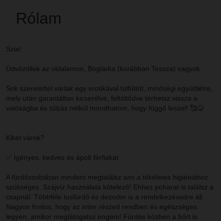
Rólam
Szia!
Üdvözöllek az oldalamon, Boglárka (korábban Tessza) vagyok.
Sok szeretettel várlak egy erotikával túlfűtött, minőségi együttlétre,
mely után garantáltan kicserélve, feltöltődve térhetsz vissza a
valóságba és túlzás nélkül mondhatom, hogy függő leszel! 🥰😋
Kiket várok?
✅ Igényes, kedves és ápolt férfiakat
A fürdőszobában mindent megtalálsz ami a tökéletes higiéniához
szükséges. Szájvíz használata kötelező! Ehhez poharat is találsz a
csapnál. Többféle tusfürdő és dezodor is a rendelkezésedre áll.
Nagyon fontos, hogy az intim részed rendben és egészséges
legyen, amikor meglátogatsz engem! Fürdés közben a bőrt is