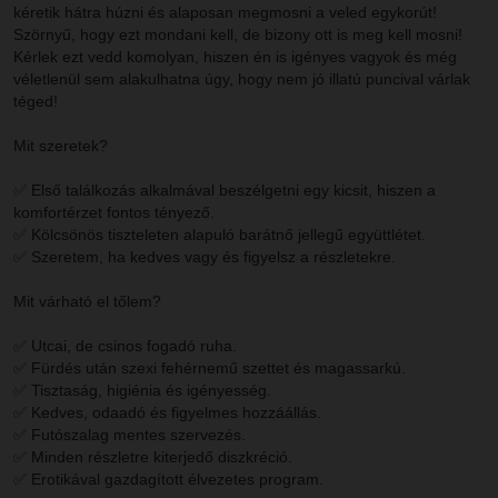
kéretik hátra húzni és alaposan megmosni a veled egykorút!
Szörnyű, hogy ezt mondani kell, de bizony ott is meg kell mosni!
Kérlek ezt vedd komolyan, hiszen én is igényes vagyok és még
véletlenül sem alakulhatna úgy, hogy nem jó illatú puncival várlak
téged!
Mit szeretek?
✅ Első találkozás alkalmával beszélgetni egy kicsit, hiszen a
komfortérzet fontos tényező.
✅ Kölcsönös tiszteleten alapuló barátnő jellegű együttlétet.
✅ Szeretem, ha kedves vagy és figyelsz a részletekre.
Mit várható el tőlem?
✅ Utcai, de csinos fogadó ruha.
✅ Fürdés után szexi fehérnemű szettet és magassarkú.
✅ Tisztaság, higiénia és igényesség.
✅ Kedves, odaadó és figyelmes hozzáállás.
✅ Futószalag mentes szervezés.
✅ Minden részletre kiterjedő diszkréció.
✅ Erotikával gazdagított élvezetes program.