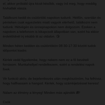
el, akkor próbáld újra kicsit később, vagy írd meg, hogy meddig
hívhatlak vissza.
Találkozni keddi és csütörtöki napokon tudunk. Hétfőn, szerdán és
pénteken csak egyeztetés miatt vagyok elérhető, találkozni nem
tudunk. Hétvégén és ünnepnapokon nem dolgozom. Ezeken a
napokon a telefonom is kikapcsolt állapotban van, ezért ha ekkor
érdeklődnél írj inkább itt az oldalon. 😘
Minden héten kedden és csütörtökön 08:30-17:30 között tudok
időpontot kiadni.
Kérlek vedd figyelembe, hogy nekem nem ez a fő bevételi
forrásom. Munkahellyel rendelkezem, ezért a rendelési napok
fixek.
Vtr funkció aktív, de bejelentkezés után megköszönöm, ha felhívsz,
hogy hallhassam a hangod. Kérlek, hogy számkijelzéssel keress!
Nálam az élmény a lényeg! Minden más ajándék 🎁!
Csók