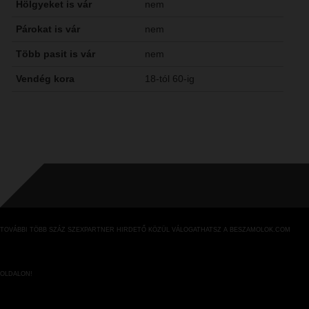
Hölgyeket is vár
nem
Párokat is vár
nem
Több pasit is vár
nem
Vendég kora
18-tól 60-ig
TOVÁBBI TÖBB SZÁZ SZEXPARTNER HIRDETŐ KÖZÜL VÁLOGATHATSZ A BESZAMOLOK.COM
OLDALON!