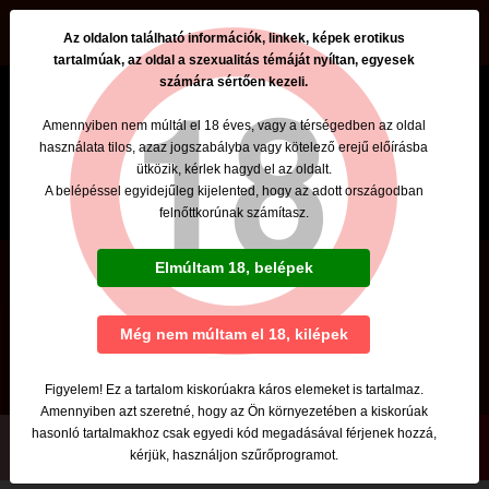
beszamolok.hu
Az oldalon található információk, linkek, képek erotikus
tartalmúak, az oldal a szexualitás témáját nyíltan, egyesek
számára sértően kezeli.
Amennyiben nem múltál el 18 éves, vagy a térségedben az oldal
használata tilos, azaz jogszabályba vagy kötelező erejű előírásba
ütközik, kérlek hagyd el az oldalt.
A belépéssel egyidejűleg kijelented, hogy az adott országodban
felnőttkorúnak számítasz.
Karen
Elmúltam 18, belépek
Tel: +36 303993701
Szexpartner
Még nem múltam el 18, kilépek
Budapest, XV. kerület
Figyelem! Ez a tartalom kiskorúakra káros elemeket is tartalmaz.
Amennyiben azt szeretné, hogy az Ön környezetében a kiskorúak
hasonló tartalmakhoz csak egyedi kód megadásával férjenek hozzá,
kérjük, használjon szűrőprogramot.