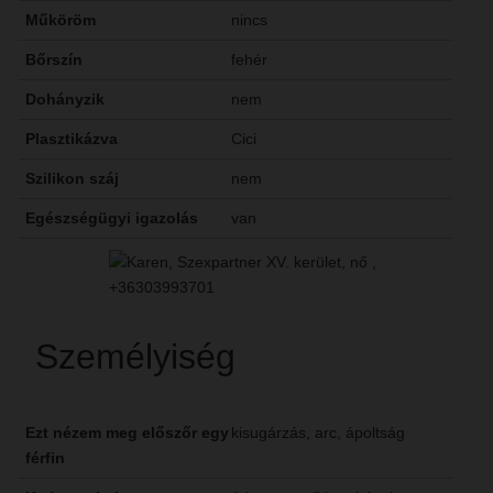
Műköröm
nincs
Bőrszín
fehér
Dohányzik
nem
Plasztikázva
Cici
Szilikon száj
nem
Egészségügyi igazolás
van
Személyiség
Ezt nézem meg előszőr egy
kisugárzás, arc, ápoltság
férfin