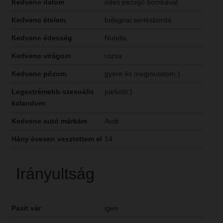
Kedvenc italom
édes pezsgő bombával
Kedvenc ételem
bolognai sertésborda
Kedvenc édesség
Nutella
Kedvenc virágom
rózsa
Kedvenc pózom
gyere és megmutatom:)
Legextrémebb szexuális
parkoló:)
kalandom
Kedvenc autó márkám
Audi
Hány évesen vesztettem el
14
Irányultság
Pasit vár
igen