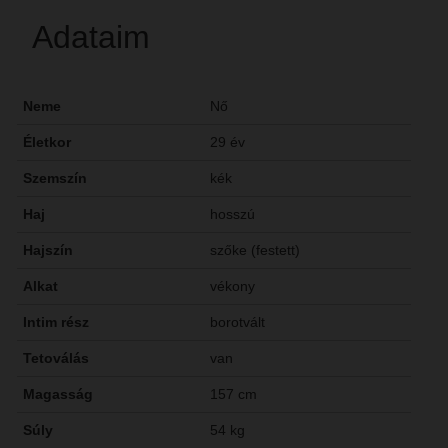
Adataim
Neme
Nő
Életkor
29 év
Szemszín
kék
Haj
hosszú
Hajszín
szőke (festett)
Alkat
vékony
Intim rész
borotvált
Tetoválás
van
Magasság
157 cm
Súly
54 kg