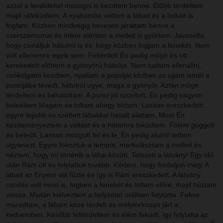
azzal a lendülettel mozogni is kezdtem benne. Előbb térdeltem
majd ráfeküdtem, A nyakamba vettem a lábait és a bokáit is
fogtam. Közben mindvégig hevesen járattam benne a
szerszámomat és mikor elértem a melleit is gyűrtem. Javasolta,
hogy csináljuk hátulról is és, hogy közben fogjam a fenekét. Nem
volt ellenemre egyik sem. Feltérdelt Én pedig mögé és ott
kerekedett előttem a gyönyörű hátsója. Nem tudtam ellenállni,
csókolgatni kezdtem, nyaltam a popsiját közben az ujjam ismét a
puncijába tévedt, hátulról ugye, maga a gyönyör. Aztán mögé
térdeltem és behatoltam. A punci jól szorított, Én pedig nagyon
beleéltem Magam és toltam ahogy bírtam. Lassan ereszkedett
egyre lejjebb és széttett lábakkal hasalt alattam. Most Én
kezdeményeztem a váltást és a hátamra feküdtem. Fölém guggolt
és beleült. Lassan mozgott fel és le, Én pedig alulról tettem
ugyanezt. Egyre fokoztuk a tempót, markolásztam a melleit és
néztem, hogy mi történik a lábai között. Tetszett a látvány! Egy idő
után Rám ült és folytattuk tovább. Kértem, hogy forduljon meg! A
lábait az Enyém alá fűzte és így is Rám ereszkedett. A látvány
csodás volt most is, fogtam a fenekét és toltam előre, majd húztam
vissza. Miután kiélveztem a helyzetet orálisan folytatta. Fekve
maradtam, a lábam közé térdelt és mélytorkosan járt a
kedvemben. Később feltérdeltem és elém feküdt, így folytatta az