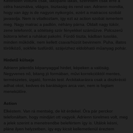
Kettesben voltunk csak, lakóparki lakás, szerintem csak erre a
célra használva, világos, tisztaság és rend van. Adrienn mondta,
hogy van ágy is de nagyon nyikorgós, ezért a matracos szobát
javasolja. Nem is vitatkoztam, így ezt az action szobát ismertem
meg. Nagy matrac a padlón, néhány párna. Oldalt nagy tükör,
zene telefonról, a sötétség szór fényekkel száműzve. Polcszerű
bútorra lehet a ruhákat pakolni. Fürdő tiszta, kádban tusolás,
minden működik, nem kellett csavarhúzót bevinnem. Puha, illatos
törölköző, sokféle tusfürdő, szájvízhez eldobható műanyag pohár.
Hirdető külseje
Adrienn jelentős képanyaggal hirdet, képeken a valóság.
Negyvenes nő, bitang jó formában, művi korrekcióktól mentes,
természetes, izgató, formás test. Arckitakarásra csak a diszkréció
adhat okot, kedves és barátságos arca van, nem is fogtam
menekülőre.
Action
Elkéstem. Van rá mentség, de kit érdekel. Óra pár perckor
telefonáltam, hogy mindjárt ott vagyok. Adrienn türelmes volt, meg
a jelek szerint a menetrendbe belefértem így is. Utálok késni,
pláne ilyen helyzetben, így egy kicsit kellemetlenül éreztem