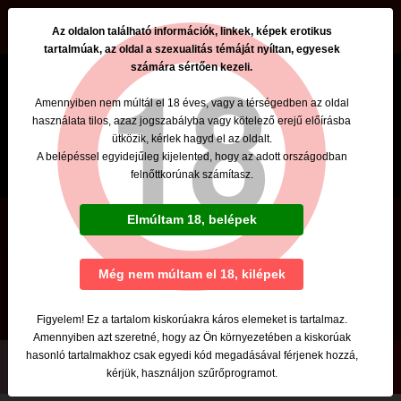
beszamolok.hu
Az oldalon található információk, linkek, képek erotikus
tartalmúak, az oldal a szexualitás témáját nyíltan, egyesek
számára sértően kezeli.
Amennyiben nem múltál el 18 éves, vagy a térségedben az oldal
használata tilos, azaz jogszabályba vagy kötelező erejű előírásba
ütközik, kérlek hagyd el az oldalt.
A belépéssel egyidejűleg kijelented, hogy az adott országodban
felnőttkorúnak számítasz.
Adrienn
Elmúltam 18, belépek
Tel: +36 Szabin van
Szexpartner
Még nem múltam el 18, kilépek
Budapest, XI. kerület
Figyelem! Ez a tartalom kiskorúakra káros elemeket is tartalmaz.
Amennyiben azt szeretné, hogy az Ön környezetében a kiskorúak
hasonló tartalmakhoz csak egyedi kód megadásával férjenek hozzá,
kérjük, használjon szűrőprogramot.