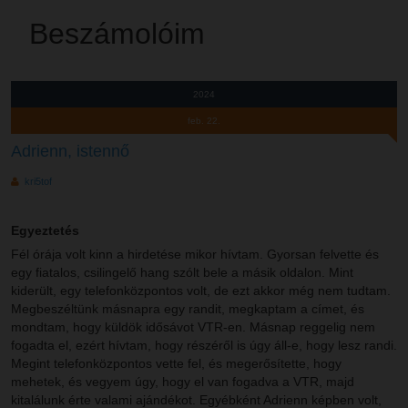
Beszámolóim
2024
feb. 22.
Adrienn, istennő
kri5tof
Egyeztetés
Fél órája volt kinn a hirdetése mikor hívtam. Gyorsan felvette és
egy fiatalos, csilingelő hang szólt bele a másik oldalon. Mint
kiderült, egy telefonközpontos volt, de ezt akkor még nem tudtam.
Megbeszéltünk másnapra egy randit, megkaptam a címet, és
mondtam, hogy küldök idősávot VTR-en. Másnap reggelig nem
fogadta el, ezért hívtam, hogy részéről is úgy áll-e, hogy lesz randi.
Megint telefonközpontos vette fel, és megerősítette, hogy
mehetek, és vegyem úgy, hogy el van fogadva a VTR, majd
kitalálunk érte valami ajándékot. Egyébként Adrienn képben volt,