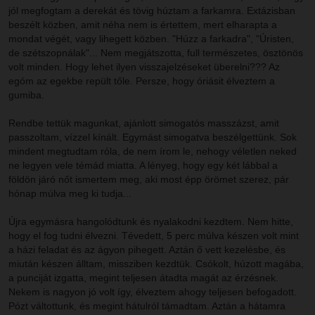
jól megfogtam a derekát és tövig húztam a farkamra. Extázisban
beszélt közben, amit néha nem is értettem, mert elharapta a
mondat végét, vagy lihegett közben. "Húzz a farkadra", "Úristen,
de szétszopnálak"... Nem megjátszotta, full természetes, ösztönös
volt minden. Hogy lehet ilyen visszajelzéseket überelni??? Az
egóm az egekbe repült tőle. Persze, hogy óriásit élveztem a
gumiba.
Rendbe tettük magunkat, ajánlott simogatós masszázst, amit
passzoltam, vízzel kínált. Egymást simogatva beszélgettünk. Sok
mindent megtudtam róla, de nem írom le, nehogy véletlen neked
ne legyen vele témád miatta. A lényeg, hogy egy két lábbal a
földön járó nőt ismertem meg, aki most épp örömet szerez, pár
hónap múlva meg ki tudja...
Újra egymásra hangolódtunk és nyalakodni kezdtem. Nem hitte,
hogy el fog tudni élvezni. Tévedett, 5 perc múlva készen volt mint
a házi feladat és az ágyon pihegett. Aztán ő vett kezelésbe, és
miután készen álltam, missziben kezdtük. Csókolt, húzott magába,
a punciját izgatta, megint teljesen átadta magát az érzésnek.
Nekem is nagyon jó volt így, élveztem ahogy teljesen befogadott.
Pózt váltottunk, és megint hátulról támadtam. Aztán a hátamra