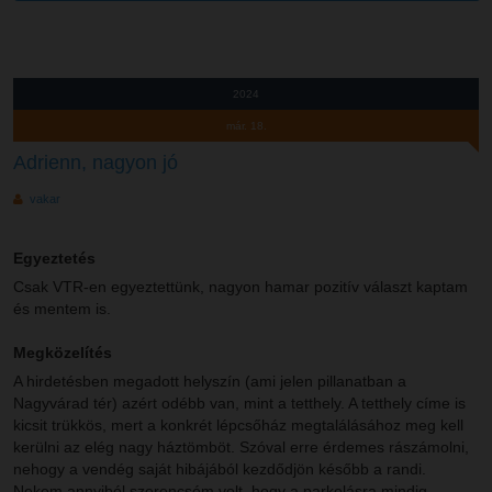
2024
már. 18.
Adrienn, nagyon jó
vakar
Egyeztetés
Csak VTR-en egyeztettünk, nagyon hamar pozitív választ kaptam
és mentem is.
Megközelítés
A hirdetésben megadott helyszín (ami jelen pillanatban a
Nagyvárad tér) azért odébb van, mint a tetthely. A tetthely címe is
kicsit trükkös, mert a konkrét lépcsőház megtalálásához meg kell
kerülni az elég nagy háztömböt. Szóval erre érdemes rászámolni,
nehogy a vendég saját hibájából kezdődjön később a randi.
Nekem annyiból szerencsém volt, hogy a parkolásra mindig