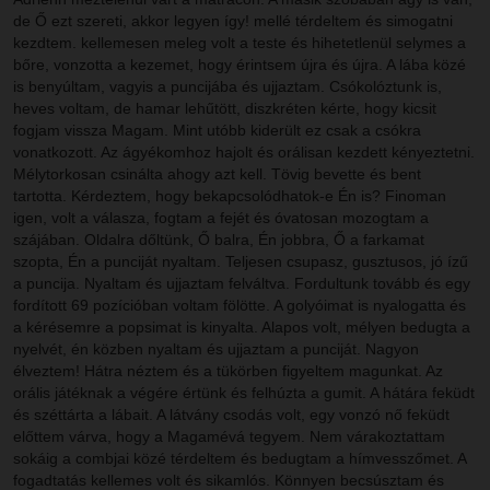
de Ő ezt szereti, akkor legyen így! mellé térdeltem és simogatni
kezdtem. kellemesen meleg volt a teste és hihetetlenül selymes a
bőre, vonzotta a kezemet, hogy érintsem újra és újra. A lába közé
is benyúltam, vagyis a puncijába és ujjaztam. Csókolóztunk is,
heves voltam, de hamar lehűtött, diszkréten kérte, hogy kicsit
fogjam vissza Magam. Mint utóbb kiderült ez csak a csókra
vonatkozott. Az ágyékomhoz hajolt és orálisan kezdett kényeztetni.
Mélytorkosan csinálta ahogy azt kell. Tövig bevette és bent
tartotta. Kérdeztem, hogy bekapcsolódhatok-e Én is? Finoman
igen, volt a válasza, fogtam a fejét és óvatosan mozogtam a
szájában. Oldalra dőltünk, Ő balra, Én jobbra, Ő a farkamat
szopta, Én a punciját nyaltam. Teljesen csupasz, gusztusos, jó ízű
a puncija. Nyaltam és ujjaztam felváltva. Fordultunk tovább és egy
fordított 69 pozícióban voltam fölötte. A golyóimat is nyalogatta és
a kérésemre a popsimat is kinyalta. Alapos volt, mélyen bedugta a
nyelvét, én közben nyaltam és ujjaztam a punciját. Nagyon
élveztem! Hátra néztem és a tükörben figyeltem magunkat. Az
orális játéknak a végére értünk és felhúzta a gumit. A hátára feküdt
és széttárta a lábait. A látvány csodás volt, egy vonzó nő feküdt
előttem várva, hogy a Magamévá tegyem. Nem várakoztattam
sokáig a combjai közé térdeltem és bedugtam a hímvesszőmet. A
fogadtatás kellemes volt és sikamlós. Könnyen becsúsztam és