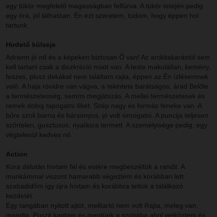
egy tükör megfelelő magasságban felfúrva. A tükör tetején pedig
egy óra, jól láthatóan. Én ezt szeretem, tudom, hogy éppen hol
tartunk.
Hirdető külseje
Adrienn jó nő és a képeken biztosan Ő van! Az arckitakarástól sem
kell tartani csak a diszkréció miatt van. A teste makulátlan, kemény,
feszes, plusz dekákat nem találtam rajta, éppen az Én ízlésemnek
való. A haja rövidre van vágva, a tekintete barátságos, árad Belőle
a természetesség, semmi megjátszás. A mellei természetesek és
remek dolog tapogatni őket. Szép nagy és formás feneke van. A
bőre szoli barna és bársonyos, jó volt simogatni. A puncija teljesen
szőrtelen, gusztusos, nyalásra termett. A személyisége pedig, egy
végtelenül kedves nő.
Action
Kora délután hívtam fel és estére megbeszéltük a randit. A
munkámmal viszont hamarabb végeztem és korábban lett
szabadidőm így újra hívtam és korábbra tettük a találkozó
kezdetét.
Egy tangában nyitott ajtót, melltartó nem volt Rajta, meleg van,
mondta. Puszit kaptam és mentünk a szobába ahol vetkőztem és