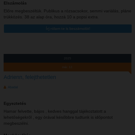
Elszámolás
Előre megbeszéltük. Publikus a rózsacsokor, semmi variálás, pláne
trükközés. 38 az alap óra, hozzá 10 a popsi extra.
2025
már. 12.
Adrienn, felejthetetlen
Abadal
Egyeztetés
Hamar felvette, bájos , kedves hanggal tájékoztatott a
lehetőségekről , egy órával későbbre tudtunk is időpontot
megbeszélni.