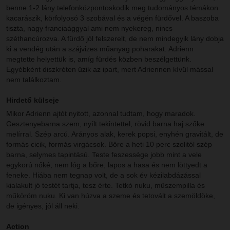
benne 1-2 lány telefonközpontoskodik meg tudományos témákon
kacarászik, körfolyosó 3 szobával és a végén fürdővel. A baszoba
tiszta, nagy franciaággyal ami nem nyekereg, nincs
széthancúrozva. A fürdő jól felszerelt, de nem mindegyik lány dobja
ki a vendég után a szájvizes műanyag poharakat. Adrienn
megtette helyettük is, amíg fürdés közben beszélgettünk.
Egyébként diszkréten űzik az ipart, mert Adriennen kívül mással
nem találkoztam.
Hirdető külseje
Mikor Adrienn ajtót nyitott, azonnal tudtam, hogy maradok.
Gesztenyebarna szem, nyílt tekintettel, rövid barna haj szőke
melírral. Szép arcú. Arányos alak, kerek popsi, enyhén gravitált, de
formás cicik, formás virgácsok. Bőre a heti 10 perc szolitól szép
barna, selymes tapintású. Teste feszessége jobb mint a vele
egykorú nőké, nem lóg a bőre, lapos a hasa és nem löttyedt a
feneke. Hiába nem tegnap volt, de a sok év kézilabdázással
kialakult jó testét tartja, tesz érte. Tetkó nuku, műszempilla és
műköröm nuku. Ki van húzva a szeme és tetovált a szemöldöke,
de igényes, jól áll neki.
Action