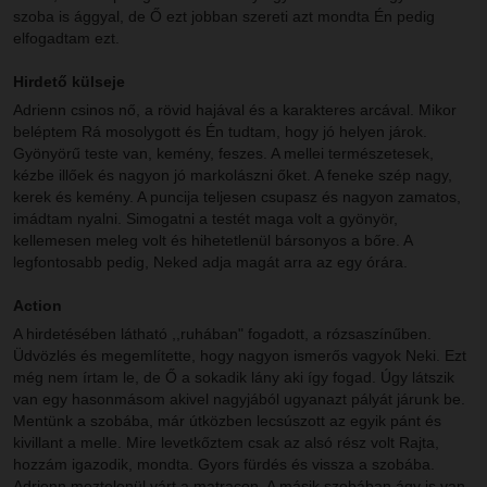
szoba is ággyal, de Ő ezt jobban szereti azt mondta Én pedig
elfogadtam ezt.
Hirdető külseje
Adrienn csinos nő, a rövid hajával és a karakteres arcával. Mikor
beléptem Rá mosolygott és Én tudtam, hogy jó helyen járok.
Gyönyörű teste van, kemény, feszes. A mellei természetesek,
kézbe illőek és nagyon jó markolászni őket. A feneke szép nagy,
kerek és kemény. A puncija teljesen csupasz és nagyon zamatos,
imádtam nyalni. Simogatni a testét maga volt a gyönyör,
kellemesen meleg volt és hihetetlenül bársonyos a bőre. A
legfontosabb pedig, Neked adja magát arra az egy órára.
Action
A hirdetésében látható ,,ruhában" fogadott, a rózsaszínűben.
Üdvözlés és megemlítette, hogy nagyon ismerős vagyok Neki. Ezt
még nem írtam le, de Ő a sokadik lány aki így fogad. Úgy látszik
van egy hasonmásom akivel nagyjából ugyanazt pályát járunk be.
Mentünk a szobába, már útközben lecsúszott az egyik pánt és
kivillant a melle. Mire levetkőztem csak az alsó rész volt Rajta,
hozzám igazodik, mondta. Gyors fürdés és vissza a szobába.
Adrienn meztelenül várt a matracon. A másik szobában ágy is van,