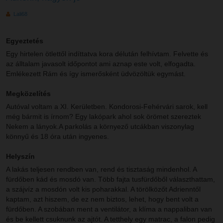
Lali68
Egyeztetés
Egy hirtelen ötlettől indíttatva kora délután felhívtam. Felvette és
az álltalam javasolt időpontot ami aznap este volt, elfogadta.
Emlékezett Rám és így ismerősként üdvözöltük egymást.
Megközelítés
Autóval voltam a XI. Kerületben. Kondorosi-Fehérvári sarok, kell
még bármit is írnom? Egy lakópark ahol sok örömet szereztek
Nekem a lányok.A parkolás a környező utcákban viszonylag
könnyű és 18 óra után ingyenes.
Helyszín
A lakás teljesen rendben van, rend és tisztaság mindenhol. A
fürdőben kád és mosdó van. Több fajta tusfürdőből választhattam,
a szájvíz a mosdón volt kis poharakkal. A törölközőt Adrienntől
kaptam, azt hiszem, de ez nem biztos, lehet, hogy bent volt a
fürdőben. A szobában ment a ventilátor, a klíma a nappaliban van
és be kellett csuknunk az ajtót. A tetthely egy matrac, a falon pedig