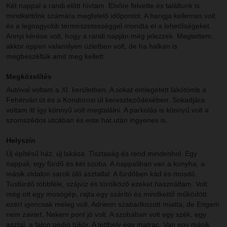
Két nappal a randi előtt hívtam. Elsőre felvette és találtunk is
mindkettőnk számára megfelelő időpontot. A hangja kellemes volt
és a legnagyobb természetességgel mondta el a lehetőségeket.
Annyi kérése volt, hogy a randi napján még jelezzek. Megtettem,
akkor éppen valamilyen üzletben volt, de ha halkan is
megbeszéltük amit meg kellett.
Megközelítés
Autóval voltam a XI. kerületben. A sokat emlegetett lakótömb a
Fehérvári út és a Kondorosi út kereszteződésében. Sokadjára
voltam itt így könnyű volt megtalálni. A parkolás is könnyű volt a
szomszédos utcában és este hat után ingyenes is.
Helyszín
Új építésű ház, új lakása. Tisztaság és rend mindenhol. Egy
nappali, egy fürdő és két szoba. A nappaliban van a konyha, a
másik oldalon sarok ülő asztallal. A fürdőben kád és mosdó.
Tusfürdő többféle, szájvíz és törölköző ezeket használtam. Volt
még ott egy mosógép, rajta egy szárító és mindkettő működött
ezért igencsak meleg volt, Adrienn szabadkozott miatta, de Engem
nem zavart. Nekem pont jó volt. A szobában volt egy szék, egy
asztal, a falon pedig tükör. A tetthely egy matrac. Van egy másik