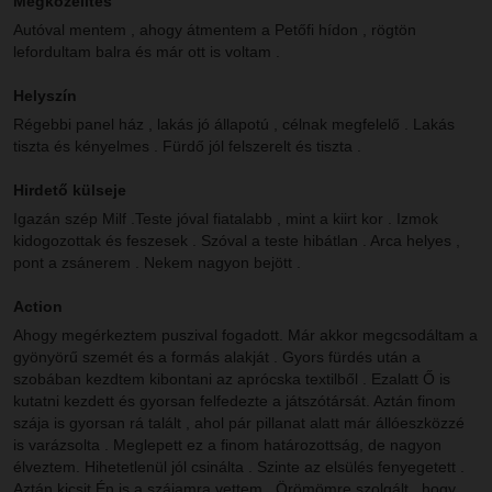
Megközelítés
Autóval mentem , ahogy átmentem a Petőfi hídon , rögtön
lefordultam balra és már ott is voltam .
Helyszín
Régebbi panel ház , lakás jó állapotú , célnak megfelelő . Lakás
tiszta és kényelmes . Fürdő jól felszerelt és tiszta .
Hirdető külseje
Igazán szép Milf .Teste jóval fiatalabb , mint a kiirt kor . Izmok
kidogozottak és feszesek . Szóval a teste hibátlan . Arca helyes ,
pont a zsánerem . Nekem nagyon bejött .
Action
Ahogy megérkeztem puszival fogadott. Már akkor megcsodáltam a
gyönyörű szemét és a formás alakját . Gyors fürdés után a
szobában kezdtem kibontani az aprócska textilből . Ezalatt Ő is
kutatni kezdett és gyorsan felfedezte a játszótársát. Aztán finom
szája is gyorsan rá talált , ahol pár pillanat alatt már állóeszközzé
is varázsolta . Meglepett ez a finom határozottság, de nagyon
élveztem. Hihetetlenül jól csinálta . Szinte az elsülés fenyegetett .
Aztán kicsit Én is a szájamra vettem . Örömömre szolgált , hogy