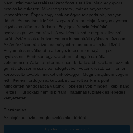
Némi üzletimegbeszéléssel kezdődött a találka .Majd egy gyors
tusolás következett. Mikor végeztem , már az ágyon várt
készenlétben .Éppen hogy csak az ágyra telepedtünk , hanyatt
döntött és megindult lefelé. Nagyon jó a franciája. Nagyon gyorsan
vigyázzba állította a farkam . Egy igazi francia felsőfokú
nyelvvizsgán vettem részt . A nyelvével kezdte meg a felfedező
túrát . Aztán csak a farkam végére koncentrált nyálasan ,tüzesen .
Aztán érzékien rászívott és mélyebbre engedte az ajkai között.
Folyamatosan váltogatta a kényeztetésem formáját . Igazi
nyelvzseni . Pontosan úgy szeretem , ahogy ő csinálta,
vehemensen. Aztán amikor már nem bírta tovább szóltam húzzunk
gumit . Először misszis bemelegítésben vettünk részt. Ez finoman
korbácsolta tovább mindkettőnk étvágyát. Megint majdnem végem
lett . Kértem forduljon át kutyusba . Ez volt az I-re a pont .
Mindketten hangosabbá váltunk. Tökéletes volt minden , kép, hang
, érzés . Túl sokáig nem is bírtam , hatalmas tűzijáték és lebegés
kényeztetett.
Elszámolás
Az elején az üzleti megbeszélés alatt történt.