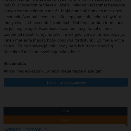
már Ö is tocsogott rendesen . Azért , minden tudásomat beleadva
kényeztettem a finom punciját .Majd gumit húztunk és missziben
kezdtünk. Azonnal hevesen estünk egymásnak, nekem úgy tűnt
,hogy élvezi a hevesebb közeledést . Néhány per után fordultunk
és jól meglovagolt. Kezdésnek szemből majd háttal ült bele.
Szuper jól nézett ki, így hátulról , mert gyönyörű a formás popsija.
Innen már adta magát, hogy doggyba fordultunk . Ez maga volt a
csúcs . Sajna annyira jó volt , hogy nem is bírtam túl sokáig .
Következő találkán evvel fogom kezdeni !
Elszámolás
Ahogy megegyeztünk , amikor megérkeztem átadtam.
2026
júl. 18.
Adrienn, nagyon jó