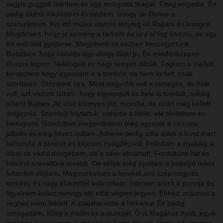
vagyis guggolt felettem és úgy mozgatta Magát. Tövig engedte, Én
pedig alulról lökdöstem és néztem, ahogy jár Benne a
szerszámom. Kis idő múlva viszont tényleg ült Rajtam és lovagolt.
Megdicsért, hogy jó kemény a farkam és újra el fog élvezni, de egy
kis erőt kell gyűjtenie. Megpihent és közben beszélgettünk.
Biztattam, hogy csinálja úgy ahogy Neki jó, Én mindenképpen
élvezni fogom. Nekifogott és nagy tempót diktált. Fogtam a melleit,
kérdeztem hogy izgassam-e a bimbóit, de nem kellett, csak
szorítsam. Elröppent újra. Most nagyobb volt a remegés, de halk
volt, azt viszont láttam, hogy elgyengült és bele is szédült, sokáig
pihent Rajtam. Az első könnyen jött, mondta, de ezért meg kellett
dolgoznia. Szemből folytattuk, szétette a lábát, elé térdeltem és
bedugtam. Gondoltam megpróbálom még egyszer a csúcsra
juttatni és elég heves voltam. Adrienn pedig adta alám a lovat mert
behunyta a szemét és kéjesen nyögdécselt. Feltoltam a nyakáig a
lábát és vadul döngettem, de a siker elmaradt. Fordultunk hát és
hátulról szexeltünk tovább. De előbb még nyaltam a popsiját mikor
feltérdelt előttem. Megmarkoltam a fenekét ami szép nagy és
kemény és nagy élvezettel kufircoltam. Istenien szorít a puncija és
figyelnem kellett nehogy idő előtt végem legyen. Ehhez, mármint a
véghez elém feküdt. A szájába vette a farkamat Én pedig
simogattam, főleg a mellét és a punciját. Ő is Magához nyúlt, egyik