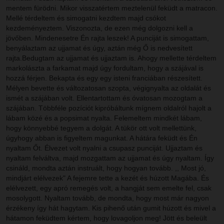
mentem fürödni. Mikor visszatértem meztelenül feküdt a matracon.
Mellé térdeltem és simogatni kezdtem majd csókot
kezdeményeztem. Viszonozta, de ezen még dolgozni kell a
jövőben. Mindenesetre Én rajta leszek! A punciját is simogattam,
benyálaztam az ujjamat és úgy, aztán még Ő is nedvesített
rajta.Bedugtam az ujjamat és ujjaztam is. Ahogy mellette térdeltem
markolászta a farkamat majd úgy fordultam, hogy a szájával is
hozzá férjen. Bekapta és egy egy isteni franciában részesített.
Mélyen bevette és változatosan szopta, végignyalta az oldalát és
ismét a szájában volt. Ellentartottam és óvatosan mozogtam a
szájában. Többféle pozíciót kipróbáltunk mígnem oldalról hajolt a
lábam közé és a popsimat nyalta. Felemeltem mindkét lábam,
hogy könnyebbé tegyem a dolgát. A tükör ott volt mellettünk,
úgyhogy abban is figyeltem magunkat. A hátára feküdt és Én
nyaltam Őt. Élvezet volt nyalni a csupasz punciját. Ujjaztam és
nyaltam felváltva, majd mozgattam az ujjamat és úgy nyaltam. Így
csináld, mondta aztán instruált, hogy hogyan tovább. ,, Most jó,
mindjárt elélvezek" A fejemre tette a kezét és húzott Magába. És
elélvezett, egy apró remegés volt, a hangját sem emelte fel, csak
mosolygott. Nyaltam tovább, de mondta, hogy most már nagyon
érzékeny így hát hagytam. Kis pihenő után gumit húzott és mivel a
hátamon feküdtem kértem, hogy lovagoljon meg! Jött és beleült