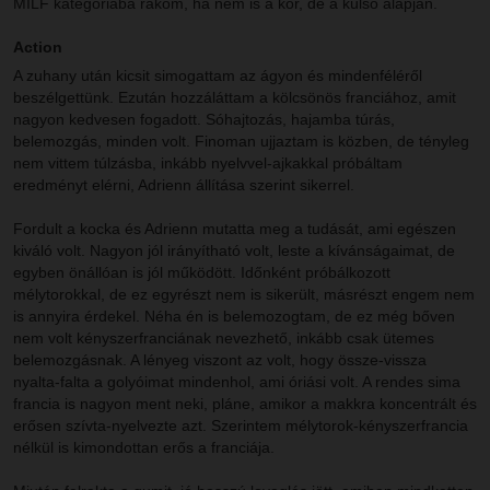
MILF kategóriába rakom, ha nem is a kor, de a külső alapján.
Action
A zuhany után kicsit simogattam az ágyon és mindenféléről
beszélgettünk. Ezután hozzáláttam a kölcsönös franciához, amit
nagyon kedvesen fogadott. Sóhajtozás, hajamba túrás,
belemozgás, minden volt. Finoman ujjaztam is közben, de tényleg
nem vittem túlzásba, inkább nyelvvel-ajkakkal próbáltam
eredményt elérni, Adrienn állítása szerint sikerrel.
Fordult a kocka és Adrienn mutatta meg a tudását, ami egészen
kiváló volt. Nagyon jól irányítható volt, leste a kívánságaimat, de
egyben önállóan is jól működött. Időnként próbálkozott
mélytorokkal, de ez egyrészt nem is sikerült, másrészt engem nem
is annyira érdekel. Néha én is belemozogtam, de ez még bőven
nem volt kényszerfranciának nevezhető, inkább csak ütemes
belemozgásnak. A lényeg viszont az volt, hogy össze-vissza
nyalta-falta a golyóimat mindenhol, ami óriási volt. A rendes sima
francia is nagyon ment neki, pláne, amikor a makkra koncentrált és
erősen szívta-nyelvezte azt. Szerintem mélytorok-kényszerfrancia
nélkül is kimondottan erős a franciája.