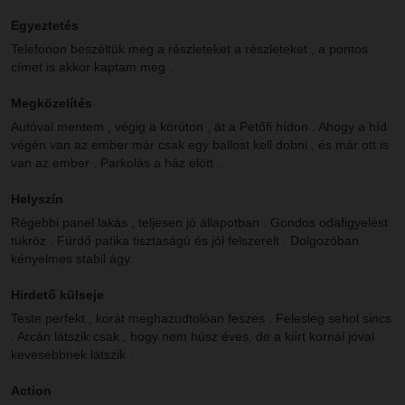
Egyeztetés
Telefonon beszéltük meg a részleteket a részleteket , a pontos
címet is akkor kaptam meg .
Megközelítés
Autóval mentem , végig a körúton , át a Petőfi hídon . Ahogy a híd
végén van az ember már csak egy ballost kell dobni , és már ott is
van az ember . Parkolás a ház elött .
Helyszín
Régebbi panel lakás , teljesen jó állapotban . Gondos odafigyelést
tükröz . Fürdő patika tisztaságú és jól felszerelt . Dolgozóban
kényelmes stabil ágy.
Hirdető külseje
Teste perfekt , korát meghazudtolóan feszes . Felesleg sehol sincs
. Arcán látszik csak , hogy nem húsz éves, de a kiírt kornál jóval
kevesebbnek látszik .
Action