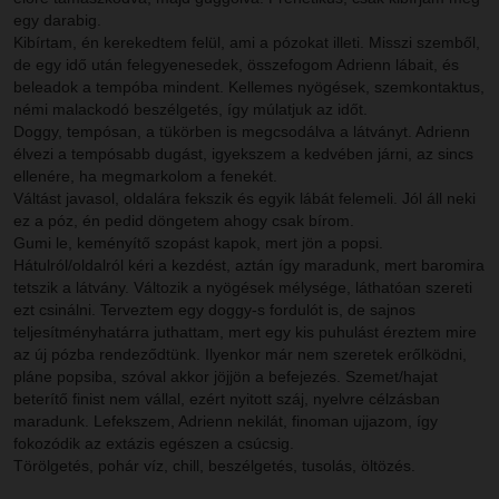
egy darabig.
Kibírtam, én kerekedtem felül, ami a pózokat illeti. Misszi szemből,
de egy idő után felegyenesedek, összefogom Adrienn lábait, és
beleadok a tempóba mindent. Kellemes nyögések, szemkontaktus,
némi malackodó beszélgetés, így múlatjuk az időt.
Doggy, tempósan, a tükörben is megcsodálva a látványt. Adrienn
élvezi a tempósabb dugást, igyekszem a kedvében járni, az sincs
ellenére, ha megmarkolom a fenekét.
Váltást javasol, oldalára fekszik és egyik lábát felemeli. Jól áll neki
ez a póz, én pedid döngetem ahogy csak bírom.
Gumi le, keményítő szopást kapok, mert jön a popsi.
Hátulról/oldalról kéri a kezdést, aztán így maradunk, mert baromira
tetszik a látvány. Változik a nyögések mélysége, láthatóan szereti
ezt csinálni. Terveztem egy doggy-s fordulót is, de sajnos
teljesítményhatárra juthattam, mert egy kis puhulást éreztem mire
az új pózba rendeződtünk. Ilyenkor már nem szeretek erőlködni,
pláne popsiba, szóval akkor jöjjön a befejezés. Szemet/hajat
beterítő finist nem vállal, ezért nyitott száj, nyelvre célzásban
maradunk. Lefekszem, Adrienn nekilát, finoman ujjazom, így
fokozódik az extázis egészen a csúcsig.
Törölgetés, pohár víz, chill, beszélgetés, tusolás, öltözés.