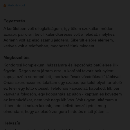
RabbitsFoot
Egyeztetés
A kerületben volt elfoglaltságom, így tőlem szokatlan módon
aznapi, pár órán belüli kalandkeresés volt a feladat, melyhez
Adrienn volt az első számú jelöltem. Sikerült elsőre elérnem,
kedves volt a telefonban, megbeszéltünk mindent.
Megközelítés
Kondorosi komplexum, házszámra és lépcsőház betűjelére illik
figyelni. Régen nem jártam erre, a korábbi favorit bolt nyitott
kapuja azóta sorompó lett, morózus "csak vásárlóknak" táblával.
Óriási szerencsémre találtam egy szabad parkolóhelyet, arrafelé
ez felér egy lottó ötössel. Telefonos kapcsolat, kapukód, lift, pár
kanyar a folyosón, egy koppantás az ajtón - kaptam és követtem
az instrukciókat, nem volt nagy kihívás. Volt ugyan útitársam a
liftben, de itt sokan laknak, nem kellett beszélgetni, meg
elmondani, hogy az eladó zongora hirdetés miatt jöttem...
Helyszín