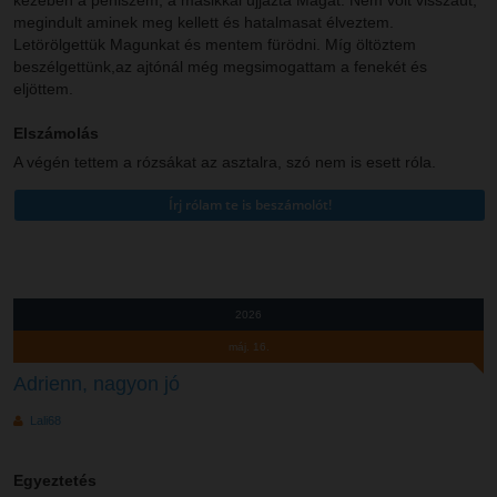
kezében a péniszem, a másikkal ujjazta Magát. Nem volt visszaút,
megindult aminek meg kellett és hatalmasat élveztem.
Letörölgettük Magunkat és mentem fürödni. Míg öltöztem
beszélgettünk,az ajtónál még megsimogattam a fenekét és
eljöttem.
Elszámolás
A végén tettem a rózsákat az asztalra, szó nem is esett róla.
2026
máj. 16.
Adrienn, nagyon jó
Lali68
Egyeztetés