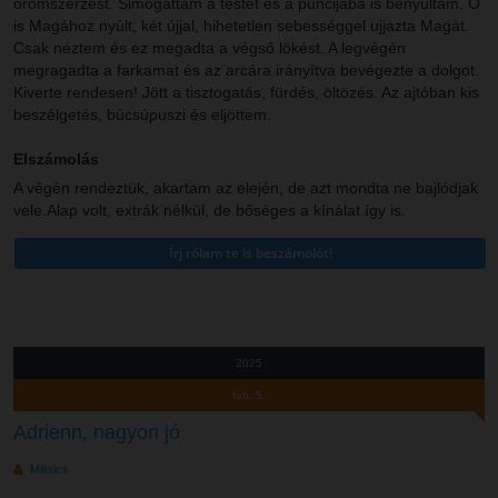
örömszerzést. Simogattam a testét és a puncijába is benyúltam. Ő
is Magához nyúlt, két újjal, hihetetlen sebességgel ujjazta Magát.
Csak néztem és ez megadta a végső lökést. A legvégén
megragadta a farkamat és az arcára irányítva bevégezte a dolgot.
Kiverte rendesen! Jött a tisztogatás, fürdés, öltözés. Az ajtóban kis
beszélgetés, búcsúpuszi és eljöttem.
Elszámolás
A végén rendeztük, akartam az elején, de azt mondta ne bajlódjak
vele.Alap volt, extrák nélkül, de bőséges a kínálat így is.
2025
feb. 5.
Adrienn, nagyon jó
Milisics