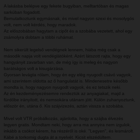
A lakásba belépve egy fekete bugyiban, melltartóban és magas
sarkúban fogadott.
Bemutatkoztunk egymásnak, és mivel nagyon szexi és mosolygós
volt, nem volt kérdés, hogy maradok.
Az előszobában hagytam a cipőt és a szobába vezetett, ahol egy
zsámolyra dobtam a többi ruhámat.
Nem sikerült legelső vendégnek lennem, hiába még csak a
második napja volt vendéglátóként. Azért látszott rajta, hogy egy
hangyányit zavarban van, de még így is meleg és nagyon
barátságos volt a kisugárzása.
Gyorsan levágta rólam, hogy én egy elég nyugodt csávó vagyok,
ami szerintem oldotta az ő hangulatát is. Mindenesetre később
mondta is, hogy nagyon nyugodt vagyok, és ez tetszik neki.
Az én kezdeményezésemre rendeztük az anyagiakat, majd a
fürdőbe irányított, és nemsokára utánam jött. Külön zuhanyoztunk,
először én, utána ő. Kis szájvizezés, aztán vissza a szobába.
Mivel volt VTR próbálkozás, ajánlotta, hogy a szájba élvezés
legyen gratis. Mondtam neki, hogy arra ma annyira nem izgulok,
inkább a csókot kérem, ha részéről is oké. "Legyen", és lesmárolt.
Kábé a torkomig dugta át a nyelvét. Kicsit elszédültem.