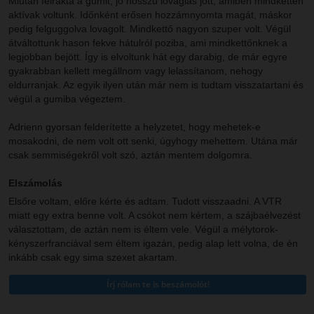
Miután felrakta a gumit, jó hosszú lovaglás jött, amiben mindketten
aktívak voltunk. Időnként erősen hozzámnyomta magát, máskor
pedig felguggolva lovagolt. Mindkettő nagyon szuper volt. Végül
átváltottunk hason fekve hátulról poziba, ami mindkettőnknek a
legjobban bejött. Így is elvoltunk hát egy darabig, de már egyre
gyakrabban kellett megállnom vagy lelassítanom, nehogy
eldurranjak. Az egyik ilyen után már nem is tudtam visszatartani és
végül a gumiba végeztem.
Adrienn gyorsan felderítette a helyzetet, hogy mehetek-e
mosakodni, de nem volt ott senki, úgyhogy mehettem. Utána már
csak semmiségekről volt szó, aztán mentem dolgomra.
Elszámolás
Elsőre voltam, előre kérte és adtam. Tudott visszaadni. A VTR
miatt egy extra benne volt. A csókot nem kértem, a szájbaélvezést
választottam, de aztán nem is éltem vele. Végül a mélytorok-
kényszerfranciával sem éltem igazán, pedig alap lett volna, de én
inkább csak egy sima szexet akartam.