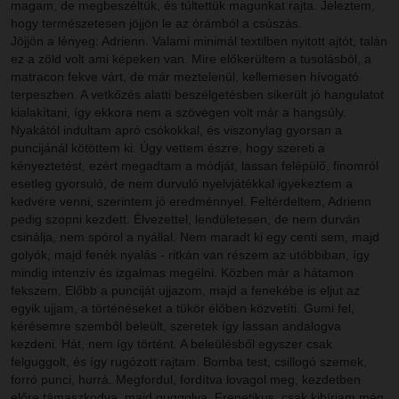
magam, de megbeszéltük, és túltettük magunkat rajta. Jeleztem,
hogy természetesen jöjjön le az órámból a csúszás.
Jöjjön a lényeg: Adrienn. Valami minimál textilben nyitott ajtót, talán
ez a zöld volt ami képeken van. Mire előkerültem a tusolásból, a
matracon fekve várt, de már meztelenül, kellemesen hívogató
terpeszben. A vetkőzés alatti beszélgetésben sikerült jó hangulatot
kialakítani, így ekkora nem a szövegen volt már a hangsúly.
Nyakától indultam apró csókokkal, és viszonylag gyorsan a
puncijánál kötöttem ki. Úgy vettem észre, hogy szereti a
kényeztetést, ezért megadtam a módját, lassan felépülő, finomról
esetleg gyorsuló, de nem durvuló nyelvjátékkal igyekeztem a
kedvére venni, szerintem jó eredménnyel. Feltérdeltem, Adrienn
pedig szopni kezdett. Élvezettel, lendületesen, de nem durván
csinálja, nem spórol a nyállal. Nem maradt ki egy centi sem, majd
golyók, majd fenék nyalás - ritkán van részem az utóbbiban, így
mindig intenzív és izgalmas megélni. Közben már a hátamon
fekszem, Előbb a punciját ujjazom, majd a fenekébe is eljut az
egyik ujjam, a történéseket a tükör élőben közvetíti. Gumi fel,
kérésemre szemből beleült, szeretek így lassan andalogva
kezdeni. Hát, nem így történt. A beleülésből egyszer csak
felguggolt, és így rugózott rajtam. Bomba test, csillogó szemek,
forró punci, hurrá. Megfordul, fordítva lovagol meg, kezdetben
előre támaszkodva, majd guggolva. Frenetikus, csak kibírjam még