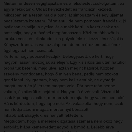
Miután rendesen végigtapiztam és a felsőtestét csókolgattam, az
ágyra feküdtünk. Oldalt helyezkedett és franciázni kezdett,
miközben én a testét majd a punciját simogattam és egy ujjamat
becsúsztatva izgattam. Páratlanul, de nem pornósan franciázik; jó
nyálasan csinálja, a nyelve jár a makk körül, a kezét csak arra
használja, hogy a tövénél megtámasszon. Közben többször is
torokra vesz, és elkalandozik a golyók felé is, kézzel és szájjal is.
Kényszerfrancia is van az alapban, de nem éreztem odaillőnek,
úgyhogy azt nem csináltuk.
Kértem, hogy popsival kezdjük. Beleegyezett, de kért, hogy
nagyon lassan mozogjak az elején. Egy kis síkosítás után hátulról
próbáltuk betenni, majd ülve, aztán megint hátulról. Közben
szegény mondogatta, hogy ő milyen béna, pedig nem szokott
gond lenni. Nyugtattam, hogy nem kell sietnünk, ne gyötörje
magát, mert én jól érzem magam vele. Pár perc után benne
voltam, és sikerült is bejáratni. Nagyon jó érzés volt. Viszont kb
csak 5 percig csináltuk, mert éreztem rajta, hogy valami nem oké.
Rá is kérdeztem, hogy fáj-e neki. Azt válaszolta, hogy nem, csak
nem tudja átadni magát, mert ennyit bénázott.
Inkább abbahagytuk, és hanyatt fektettem.
Megtudtam, hogy a melleinek izgatása számára nem okoz nagy
eufóriát, hiába keményedett egyből a bimbója. Lejjebb érve