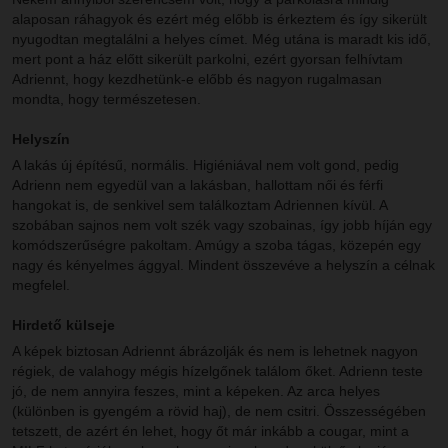
alaposan ráhagyok és ezért még előbb is érkeztem és így sikerült
nyugodtan megtalálni a helyes címet. Még utána is maradt kis idő,
mert pont a ház előtt sikerült parkolni, ezért gyorsan felhívtam
Adriennt, hogy kezdhetünk-e előbb és nagyon rugalmasan
mondta, hogy természetesen.
Helyszín
A lakás új építésű, normális. Higiéniával nem volt gond, pedig
Adrienn nem egyedül van a lakásban, hallottam női és férfi
hangokat is, de senkivel sem találkoztam Adriennen kívül. A
szobában sajnos nem volt szék vagy szobainas, így jobb híján egy
komódszerűségre pakoltam. Amúgy a szoba tágas, közepén egy
nagy és kényelmes ággyal. Mindent összevéve a helyszín a célnak
megfelel.
Hirdető külseje
A képek biztosan Adriennt ábrázolják és nem is lehetnek nagyon
régiek, de valahogy mégis hízelgőnek találom őket. Adrienn teste
jó, de nem annyira feszes, mint a képeken. Az arca helyes
(különben is gyengém a rövid haj), de nem csitri. Összességében
tetszett, de azért én lehet, hogy őt már inkább a cougar, mint a