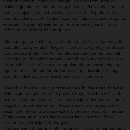
finoman nyelvelni kezdtem a csiklóját, és kérdeztem, hogy esik
neki a legjobban. Azt mondta, hogy ő hüvelyből élvezős, járassam
benne az ujjam is, és néha szívjam a csiklóját. Megtettem. Pár
perc alatt el is élvezett. Csukott szemmel, teljesen átadta magát az
érzésnek. Közben a hajamba túrt (erre engedélyt kért). Finom,
szőrtelen, jól nedvesedő puncija van.
Kifújta magát, és én közben rápillantottam az órára. Már vagy 40
perc eltelt az egy órából. Nagyon kívántam őt, úgyhogy kérdeztem,
hogy hosszabíthatunk-e. Azt mondta, szerinte igen, de meg kell
kérdeznie (a telefonközpontostól gondolom). A hirdetésében nem
volt másfél és két órás csokor megadva. Abban maradtunk, hogy
egy órát hosszabbítok. Átadtam a rózsákat, ő kiszaladt, és egy
perc alatt elintézte az adminisztrációt a call centerben.
Franciával folytatta, majd gumizás és beleült. Megsúgta, hogy két
dolog izgatta nagyon ebben a pózban: hogy miközben csúszkált
rajtam tövig benne voltam, és az, hogy mikor erősen markoltam a
seggét, elfért a tenyeremben. Közben csókolt, és az izgalomtól
ösztönösen fél-hangosan szakadtak ki belőle a reakciók. Imádtam.
Ő elélvezett, és én is majdnem elengedtem, de még időben
kértem, hogy forduljunk át doggyba.
Itt sem a gyors tempóra izgult, bár bírta volna simán, hanem, hogy