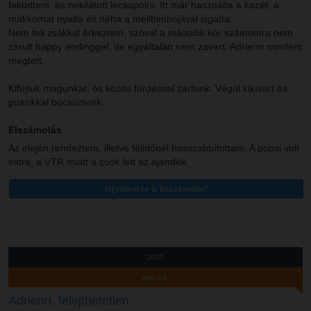
feküdtem, és nekilátott lecsapolni. Itt már használta a kezét, a
makkomat nyalta és néha a mellbimbójával izgatta.
Nem teli zsákkal érkeztem, szóval a második kör számomra nem
zárult happy endinggel, de egyáltalán nem zavart. Adrienn mindent
megtett.
Kifújtuk magunkat, és közös fürdéssel zártunk. Végül kikísért és
puszikkal búcsúztunk.
Elszámolás
Az elején rendeztem, illetve félidőnél hosszabbítottam. A popsi volt
extra, a VTR miatt a csók lett az ajándék.
2025
dec. 16.
Adrienn, felejthetetlen