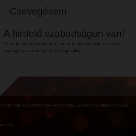
Csevegésem
A hirdető szabadságon van!
A hirdető szabadságon van, nem fog tudni válaszolni, ezért a
csevegés a szabadság alatt kikapcsolva.
TOVÁBBI TÖBB SZÁZ SZEXPARTNER HIRDETŐ KÖZÜL VÁLOGATHATSZ A BESZAMOLOK.COM
OLDALON!