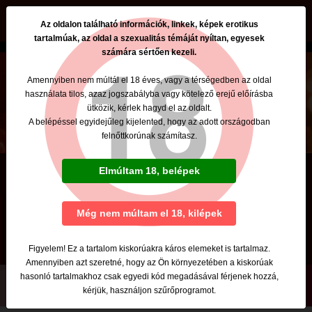
beszamolok.hu
Az oldalon található információk, linkek, képek erotikus
tartalmúak, az oldal a szexualitás témáját nyíltan, egyesek
számára sértően kezeli.
Amennyiben nem múltál el 18 éves, vagy a térségedben az oldal
használata tilos, azaz jogszabályba vagy kötelező erejű előírásba
ütközik, kérlek hagyd el az oldalt.
A belépéssel egyidejűleg kijelented, hogy az adott országodban
felnőttkorúnak számítasz.
Dorina
Elmúltam 18, belépek
Tel: +36 Szabin van
Szexpartner
Még nem múltam el 18, kilépek
Budapest, XIII. kerület
Figyelem! Ez a tartalom kiskorúakra káros elemeket is tartalmaz.
Amennyiben azt szeretné, hogy az Ön környezetében a kiskorúak
hasonló tartalmakhoz csak egyedi kód megadásával férjenek hozzá,
kérjük, használjon szűrőprogramot.