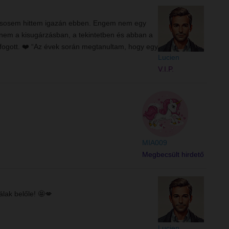
e én sosem hittem igazán ebben. Engem nem egy
anem a kisugárzásban, a tekintetben és abban a
gfogott. ❤️ “Az évek során megtanultam, hogy egy
Lucien
V.I.P.
MIA009
Megbecsült hirdető
álak belőle! 🤩💋
Lucien