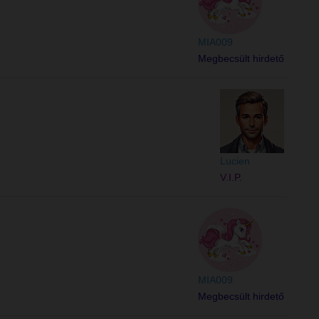
MIA009
Megbecsült hirdető
Lucien
V.I.P.
MIA009
Megbecsült hirdető