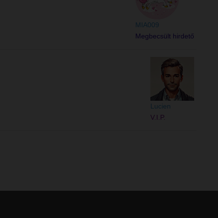
MIA009
Megbecsült hirdető
Lucien
V.I.P.