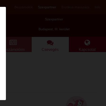
Beszámolók
Szexpartner
Erotikus masszázs
Info
Szexpartner
Budapest, III. kerület
Beszámolóim
Csevegés
Kapcsolat