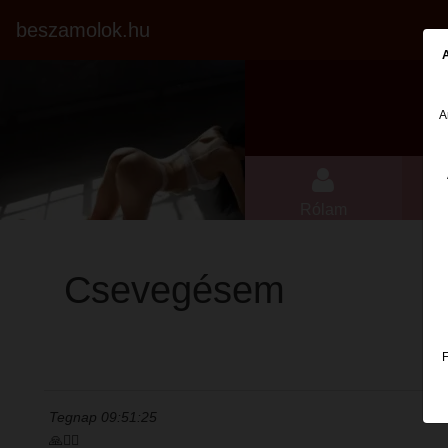
beszamolok.hu
A
A
Rólam
Csevegésem
F
Tegnap 09:51:25
🙏❤️‍🔥