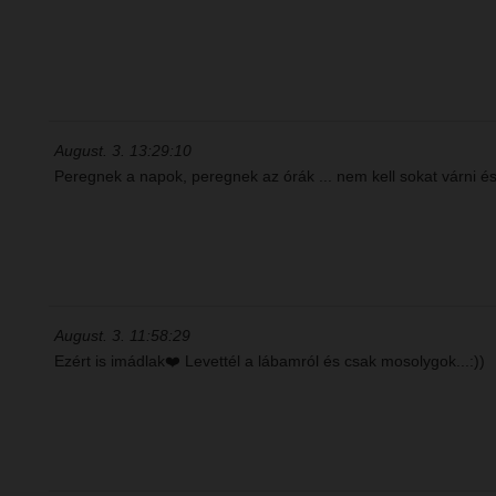
August. 3. 13:29:10
Peregnek a napok, peregnek az órák ... nem kell sokat várni 
August. 3. 11:58:29
Ezért is imádlak❤️ Levettél a lábamról és csak mosolygok...:))