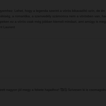
llagjegyemhez. Lehet, hogy a legenda szerint a vörös bikavadító szín, d
z érzékiség, a romantika, a szenvedély számomra nem a vörösben van, h
 képeken ez a vörös csak még jobban kiemeli mindazt, ami amúgy is me
nt Laurent
szett nagyon jól megy a fekete hajadhoz! 🥰🤔 Szívesen ki is csomagoln