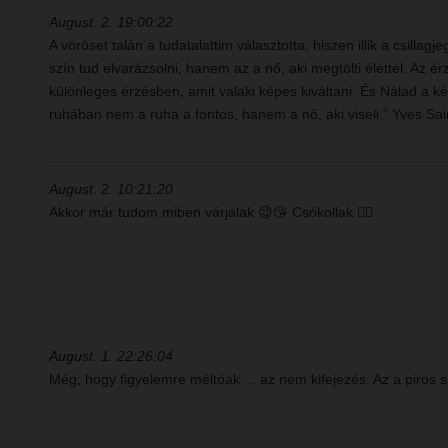
August. 2. 19:00:22
A vöröset talán a tudatalattim választotta, hiszen illik a csi
szín tud elvarázsolni, hanem az a nő, aki megtölti élettel. A
különleges érzésben, amit valaki képes kiváltani. És Nálad a
ruhában nem a ruha a fontos, hanem a nő, aki viseli.” Yves Sai
August. 2. 10:21:20
Akkor már tudom miben várjalak 😉😘 Csókollak ❤️‍🔥
August. 1. 22:26:04
Még, hogy figyelemre méltóak ... az nem kifejezés. Az a piros 