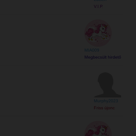
V.I.P.
MIA009
Megbecsült hirdető
Murphy2023
Friss újonc