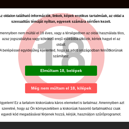
z oldalon található információk, linkek, képek erotikus tartalmúak, az oldal a
szexualitás témáját nyíltan, egyesek számára sértően kezeli.
Mia
mennyiben nem múltál el 18 éves, vagy a térségedben az oldal használata tilos,
Tel: +36 209938784
azaz jogszabályba vagy kötelező erejű előírásba ütközik, kérlek hagyd el az
oldalt.
A belépéssel egyidejűleg kijelented, hogy az adott országodban felnőttkorúnak
számítasz.
Adataim
Képeim
Lehetőségek
Elmúltam 18, belépek
Még nem múltam el 18, kilépek
igyelem! Ez a tartalom kiskorúakra káros elemeket is tartalmaz. Amennyiben azt
szeretné, hogy az Ön környezetében a kiskorúak hasonló tartalmakhoz csak
egyedi kód megadásával férjenek hozzá, kérjük, használjon szűrőprogramot.