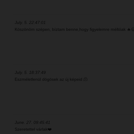
July. 5. 22:47:01
Köszönöm szépen, bíztam benne,hogy figyelemre méltóak 🔥
July. 5. 18:37:49
Eszméletlenül dögösek az új képeid 🫠
June. 27. 09:45:41
Szeretettel várlak❤️