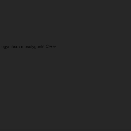
és egymásra mosolygunk! 😊♥️💋