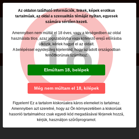
beszamolok.hu
Az oldalon található információk, linkek, képek erotikus
tartalmúak, az oldal a szexualitás témáját nyíltan, egyesek
számára sértően kezeli.
Nincs ilyen oldal a beszamolok.hu -n
Amennyiben nem múltál el 18 éves, vagy a térségedben az oldal
használata tilos, azaz jogszabályba vagy kötelező erejű előírásba
Valószínűleg egy nem élő, rossz linkre kattintottál,
ütközik, kérlek hagyd el az oldalt.
vagy rosszul gépelted be a megnyitni kívánt lap címét.
A belépéssel egyidejűleg kijelented, hogy az adott országodban
felnőttkorúnak számítasz.
Copyright © beszamolok.hu 2020
Elmúltam 18, belépek
Még nem múltam el 18, kilépek
Figyelem! Ez a tartalom kiskorúakra káros elemeket is tartalmaz.
Amennyiben azt szeretné, hogy az Ön környezetében a kiskorúak
hasonló tartalmakhoz csak egyedi kód megadásával férjenek hozzá,
kérjük, használjon szűrőprogramot.