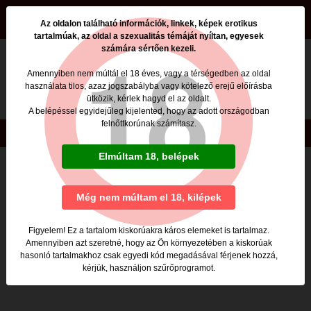
beszamolok.hu
Az oldalon található információk, linkek, képek erotikus
tartalmúak, az oldal a szexualitás témáját nyíltan, egyesek
számára sértően kezeli.
Nincs ilyen oldal a beszamolok.hu -n
Amennyiben nem múltál el 18 éves, vagy a térségedben az oldal
használata tilos, azaz jogszabályba vagy kötelező erejű előírásba
Valószínűleg egy nem élő, rossz linkre kattintottál,
ütközik, kérlek hagyd el az oldalt.
vagy rosszul gépelted be a megnyitni kívánt lap címét.
A belépéssel egyidejűleg kijelented, hogy az adott országodban
felnőttkorúnak számítasz.
Copyright © beszamolok.hu 2020
Elmúltam 18, belépek
Még nem múltam el 18, kilépek
Figyelem! Ez a tartalom kiskorúakra káros elemeket is tartalmaz.
Amennyiben azt szeretné, hogy az Ön környezetében a kiskorúak
hasonló tartalmakhoz csak egyedi kód megadásával férjenek hozzá,
kérjük, használjon szűrőprogramot.